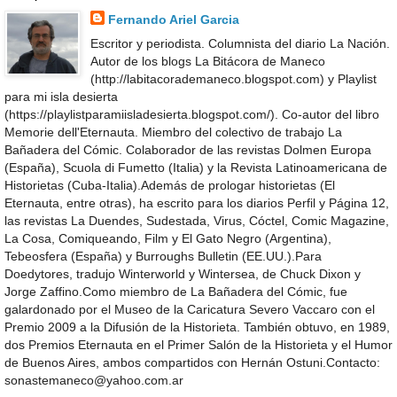
Fernando Ariel Garcia
Escritor y periodista. Columnista del diario La Nación.
Autor de los blogs La Bitácora de Maneco
(http://labitacorademaneco.blogspot.com) y Playlist
para mi isla desierta
(https://playlistparamiisladesierta.blogspot.com/). Co-autor del libro
Memorie dell'Eternauta. Miembro del colectivo de trabajo La
Bañadera del Cómic. Colaborador de las revistas Dolmen Europa
(España), Scuola di Fumetto (Italia) y la Revista Latinoamericana de
Historietas (Cuba-Italia).Además de prologar historietas (El
Eternauta, entre otras), ha escrito para los diarios Perfil y Página 12,
las revistas La Duendes, Sudestada, Virus, Cóctel, Comic Magazine,
La Cosa, Comiqueando, Film y El Gato Negro (Argentina),
Tebeosfera (España) y Burroughs Bulletin (EE.UU.).Para
Doedytores, tradujo Winterworld y Wintersea, de Chuck Dixon y
Jorge Zaffino.Como miembro de La Bañadera del Cómic, fue
galardonado por el Museo de la Caricatura Severo Vaccaro con el
Premio 2009 a la Difusión de la Historieta. También obtuvo, en 1989,
dos Premios Eternauta en el Primer Salón de la Historieta y el Humor
de Buenos Aires, ambos compartidos con Hernán Ostuni.Contacto:
sonastemaneco@yahoo.com.ar